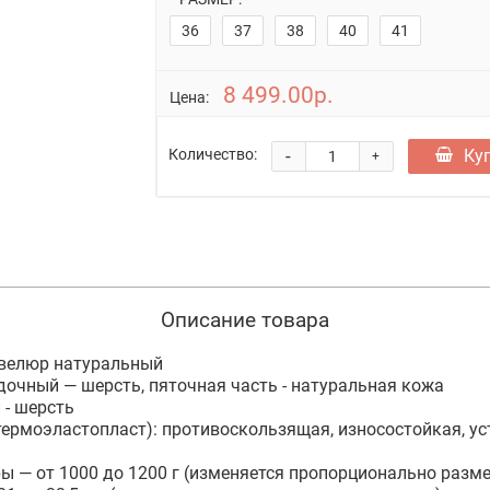
36
37
38
40
41
8 499.00р.
Цена:
-
Ку
Количество:
+
Описание товара
 велюр натуральный
очный — шерсть, пяточная часть - натуральная кожа
 - шерсть
ермоэластопласт): противоскользящая, износостойкая, ус
ры — от 1000 до 1200 г (изменяется пропорционально разме