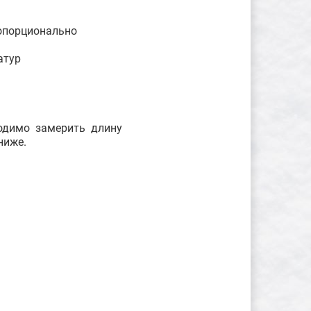
ропорционально
атур
ходимо замерить длину
ниже.