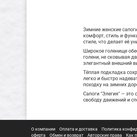
Зимние женские сапоги
комфорт, стиль и фун
стиле, что делает её 
Широкое голенище обе
голени, не сковывая д
элегантный внешний в
Тёплая подкладка сохр
легко и быстро надева
походку на зимних дор
Сапоги "Элегия" — это
свободу движений и сп
О компании
Оплата и доставка
Политика конфи
оферта
Обмен и возврат
Авторские права
Как 