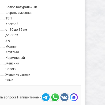
Велюр натуральный
Шерсть смесовая
ТЭП
Клеевой
от 30 до 35 см
до -30°C
8-9
Молния
Круглый
Коричневый
Женский
Сапоги
Женские сапоги
Зима
ть вопрос? Напишите нам -