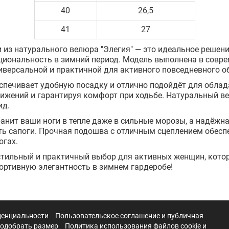
40
26,5
41
27
 из натурального велюра "Элегия" — это идеальное решение
кциональность в зимний период. Модель выполнена в совр
универсальной и практичной для активного повседневного о
спечивает удобную посадку и отлично подойдёт для обла
вижений и гарантируя комфорт при ходьбе. Натуральный в
ид.
анит ваши ноги в тепле даже в сильные морозы, а надёжн
ть сапоги. Прочная подошва с отличным сцеплением обесп
огах.
 стильный и практичный выбор для активных женщин, котор
ортивную элегантность в зимнем гардеробе!
денциальности
Пользовательское соглашение и публичная
подобрать размер
Политика использования файлов cookie и