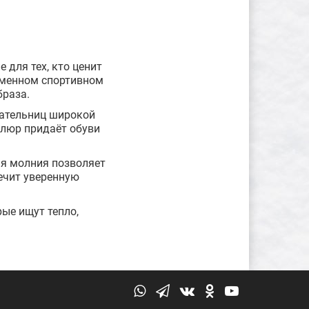
 для тех, кто ценит
еменном спортивном
браза.
дательниц широкой
елюр придаёт обуви
ая молния позволяет
ечит уверенную
ые ищут тепло,