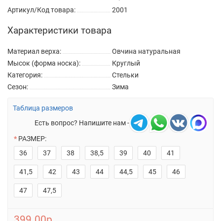
Артикул/Код товара:
2001
Характеристики товара
Материал верха:
Овчина натуральная
Мысок (форма носка):
Круглый
Категория:
Стельки
Сезон:
Зима
Таблица размеров
Есть вопрос? Напишите нам -
РАЗМЕР:
36
37
38
38,5
39
40
41
41,5
42
43
44
44,5
45
46
47
47,5
399.00р.