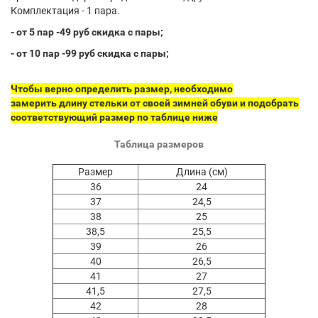
Комплектация - 1 пара.
- от 5 пар -49 руб скидка с пары;
- от 10 пар -99 руб скидка с пары;
Чтобы верно определить размер, необходимо
замерить
длину стельки
от своей зимней обуви и подобрать
соответствующий размер по таблице ниже
Таблица размеров
Размер
Длина (см)
36
24
37
24,5
38
25
38,5
25,5
39
26
40
26,5
41
27
41,5
27,5
42
28