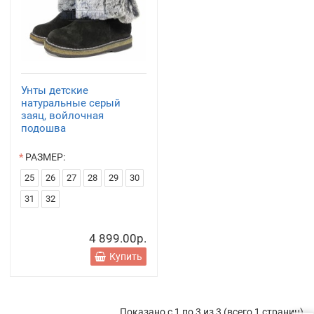
Унты детские
натуральные серый
заяц, войлочная
подошва
РАЗМЕР:
25
26
27
28
29
30
31
32
4 899.00р.
Купить
Показано с 1 по 3 из 3 (всего 1 страниц)