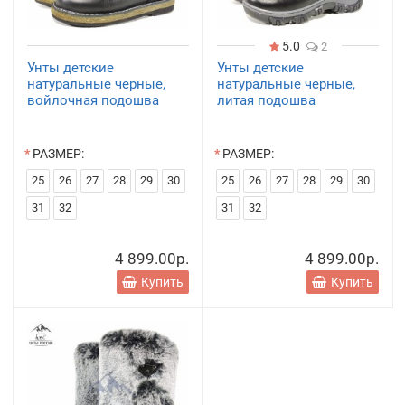
5.0
2
Унты детские
Унты детские
натуральные черные,
натуральные черные,
войлочная подошва
литая подошва
РАЗМЕР:
РАЗМЕР:
25
26
27
28
29
30
25
26
27
28
29
30
31
32
31
32
4 899.00р.
4 899.00р.
Купить
Купить