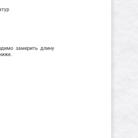
атур
ходимо замерить длину
ниже.