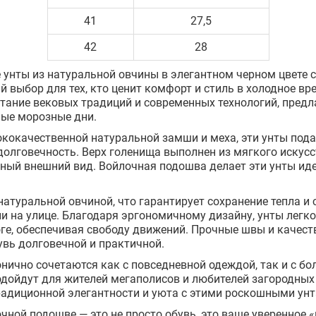
41
27,5
42
28
унты из натуральной овчины в элегантном черном цвете 
выбор для тех, кто ценит комфорт и стиль в холодное вре
тание вековых традиций и современных технологий, предл
мые морозные дни.
ококачественной натуральной замши и меха, эти унты под
олговечность. Верх голенища выполнен из мягкого искусс
ьный внешний вид. Войлочная подошва делает эти унты и
натуральной овчиной, что гарантирует сохранение тепла и 
 на улице. Благодаря эргономичному дизайну, унты легко
ге, обеспечивая свободу движений. Прочные швы и качест
увь долговечной и практичной.
нично сочетаются как с повседневной одеждой, так и с 
дойдут для жителей мегаполисов и любителей загородных 
радиционной элегантности и уюта с этими роскошными унт
чной подошве — это не просто обувь, это ваше уверенное «