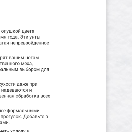
с опушкой цвета
мя года. Эти унты
агая непревзойденное
арят вашим ногам
твенного меха,
деальным выбором для
сухости даже при
 надеваются и
венная обработка всех
более формальными
прогулок. Добавьте в
ами.
нет» холоду и