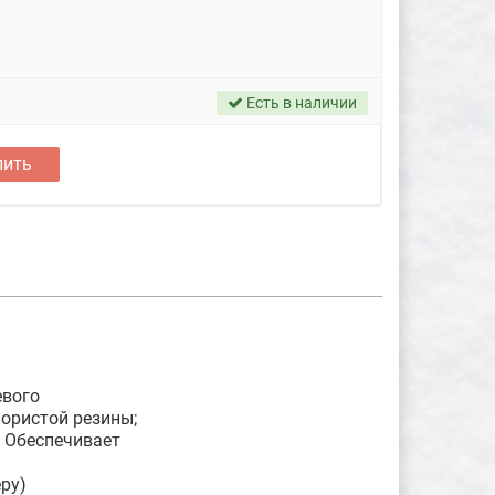
Есть в наличии
пить
евого
ористой резины;
. Обеспечивает
ы
ру)