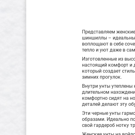
Представляем женские 
шиншиллы – идеальный 
воплощают в себе соче
тепло и уют даже в са
Изготовленные из выс
настоящий комфорт и д
который создает стил
зимних прогулок.
Внутри унты утеплены 
длительном нахождении
комфортно сидят на но
деталей делают эту об
Эти черные унты гармо
образами. Идеально по
свой гардероб нотку т
Женские унты на войло