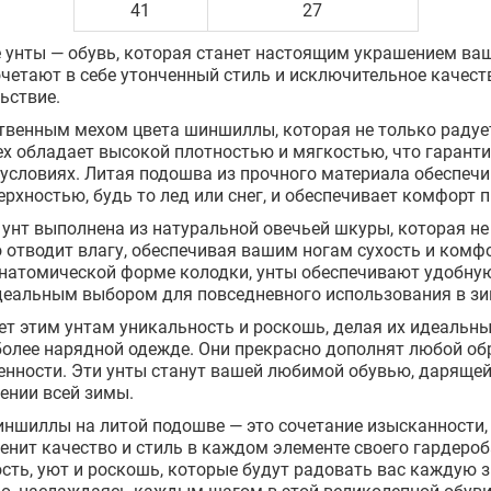
41
27
 унты — обувь, которая станет настоящим украшением ва
очетают в себе утонченный стиль и исключительное качест
ьствие.
венным мехом цвета шиншиллы, которая не только радует 
ех обладает высокой плотностью и мягкостью, что гарант
условиях. Литая подошва из прочного материала обеспеч
ерхностью, будь то лед или снег, и обеспечивает комфорт 
унт выполнена из натуральной овечьей шкуры, которая не
о отводит влагу, обеспечивая вашим ногам сухость и комф
анатомической форме колодки, унты обеспечивают удобну
идеальным выбором для повседневного использования в з
т этим унтам уникальность и роскошь, делая их идеальн
 более нарядной одежде. Они прекрасно дополнят любой об
енности. Эти унты станут вашей любимой обувью, даряще
ении всей зимы.
ншиллы на литой подошве — это сочетание изысканности, 
ценит качество и стиль в каждом элементе своего гардероб
сть, уют и роскошь, которые будут радовать вас каждую з