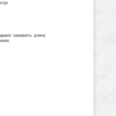
атур
ходимо замерить длину
ниже.