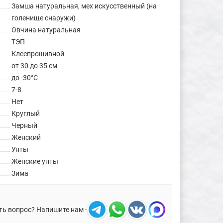
Замша натуральная, мех искусственный (на
голенище снаружи)
Овчина натуральная
ТЭП
Клеепрошивной
от 30 до 35 см
до -30°C
7-8
Нет
Круглый
Черный
Женский
Унты
Женские унты
Зима
ть вопрос? Напишите нам -