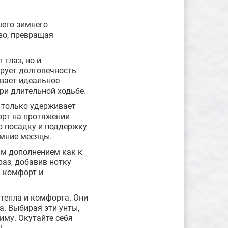
шего зимнего
во, превращая
глаз, но и
ирует долговечность
ивает идеальное
при длительной ходьбе.
 только удерживает
орт на протяжении
ю посадку и поддержку
имние месяцы.
ым дополнением как к
раз, добавив нотку
й комфорт и
тепла и комфорта. Они
а. Выбирая эти унты,
иму. Окутайте себя