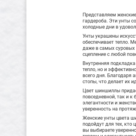
Представляем женские
гардероба. Эти унты с
холодные дни в удовол
Унты украшены искусст
обеспечивает тепло. М
даже в самых суровых 
сцепление с любой пов
Внутренняя подкладка 
тепло, но и эффективн
всего дня. Благодаря 
стопы, что делает их 
Цвет шиншиллы придае
повседневной, так и к
элегантности и женств
уверенность на протяж
Женские унты цвета ши
подойдут для тех, кто 
вы выбираете уверенно