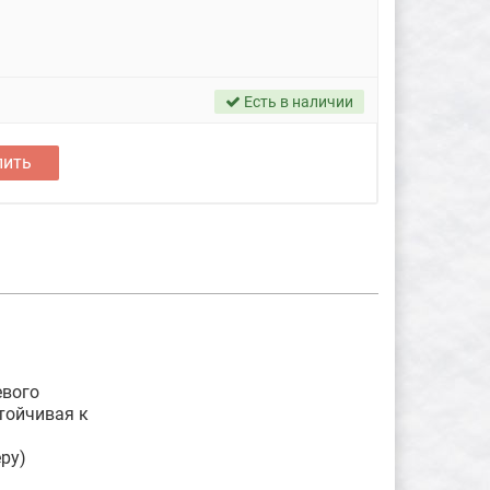
Есть в наличии
пить
евого
тойчивая к
ру)