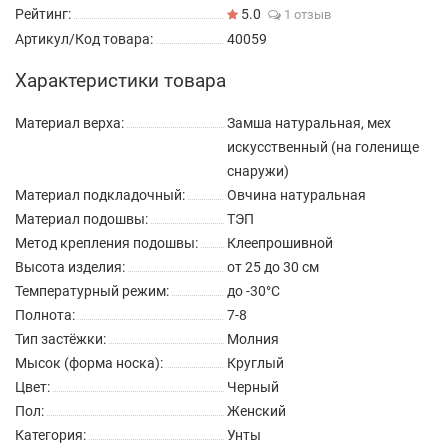
Рейтинг:
5.0
1 отзыв
Артикул/Код товара:
40059
Характеристики товара
Материал верха:
Замша натуральная, мех
искусственный (на голенище
снаружи)
Материал подкладочный:
Овчина натуральная
Материал подошвы:
ТЭП
Метод крепления подошвы:
Клеепрошивной
Высота изделия:
от 25 до 30 см
Температурный режим:
до -30°C
Полнота:
7-8
Тип застёжки:
Молния
Мысок (форма носка):
Круглый
Цвет:
Черный
Пол:
Женский
Категория:
Унты