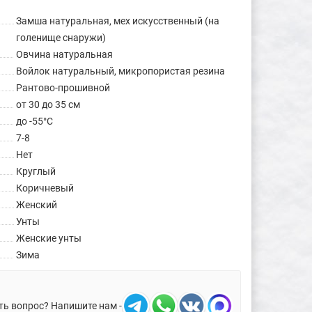
Замша натуральная, мех искусственный (на
голенище снаружи)
Овчина натуральная
Войлок натуральный, микропористая резина
Рантово-прошивной
от 30 до 35 см
до -55°C
7-8
Нет
Круглый
Коричневый
Женский
Унты
Женские унты
Зима
ть вопрос? Напишите нам -