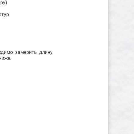
ру)
атур
ходимо замерить длину
ниже.