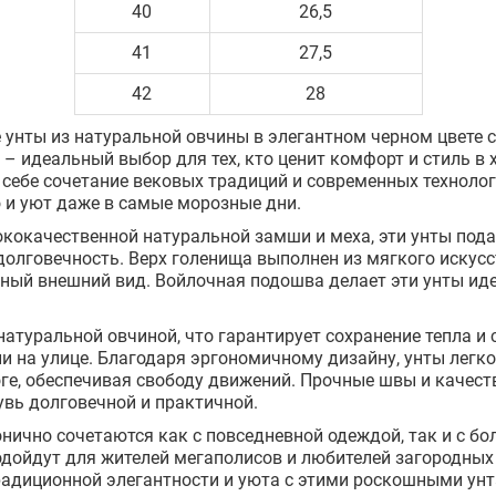
40
26,5
41
27,5
42
28
унты из натуральной овчины в элегантном черном цвете 
 идеальный выбор для тех, кто ценит комфорт и стиль в 
себе сочетание вековых традиций и современных технолог
 и уют даже в самые морозные дни.
ококачественной натуральной замши и меха, эти унты под
олговечность. Верх голенища выполнен из мягкого искусс
ьный внешний вид. Войлочная подошва делает эти унты и
натуральной овчиной, что гарантирует сохранение тепла и 
 на улице. Благодаря эргономичному дизайну, унты легко
ге, обеспечивая свободу движений. Прочные швы и качест
увь долговечной и практичной.
нично сочетаются как с повседневной одеждой, так и с 
дойдут для жителей мегаполисов и любителей загородных 
радиционной элегантности и уюта с этими роскошными унт