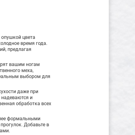
с опушкой цвета
холодное время года.
ий, предлагая
арят вашим ногам
твенного меха,
деальным выбором для
сухости даже при
 надеваются и
венная обработка всех
более формальными
прогулок. Добавьте в
ами.