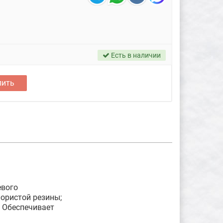
Есть в наличии
пить
евого
ористой резины;
. Обеспечивает
ы