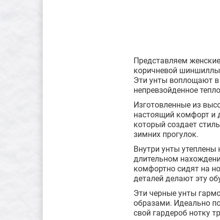
Представляем женские 
коричневой шиншиллы –
Эти унты воплощают в 
непревзойденное тепло
Изготовленные из выс
настоящий комфорт и д
который создает стил
зимних прогулок.
Внутри унты утеплены 
длительном нахождении
комфортно сидят на но
деталей делают эту об
Эти черные унты гармо
образами. Идеально по
свой гардероб нотку т