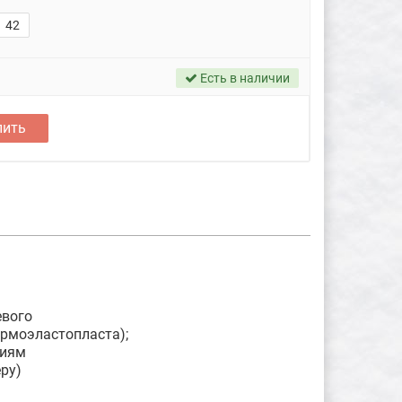
42
Есть в наличии
пить
евого
ермоэластопласта);
циям
ру)