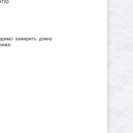
атур
ходимо замерить длину
ниже.