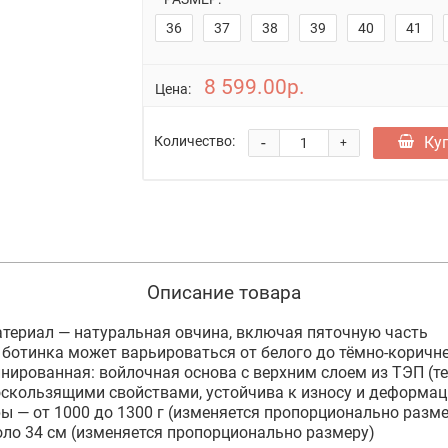
36
37
38
39
40
41
8 599.00р.
Цена:
-
Ку
Количество:
+
Описание товара
териал — натуральная овчина, включая пяточную часть
 ботинка может варьироваться от белого до тёмно-коричн
ированная: войлочная основа с верхним слоем из ТЭП (т
оскользящими свойствами, устойчива к износу и деформа
ры — от 1000 до 1300 г (изменяется пропорционально разме
оло 34 см (изменяется пропорционально размеру)