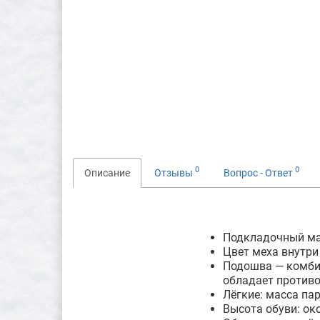
0
0
Описание
Отзывы
Вопрос - Ответ
Подкладочный ма
Цвет меха внутри
Подошва — комбин
обладает против
Лёгкие: масса па
Высота обуви: ок