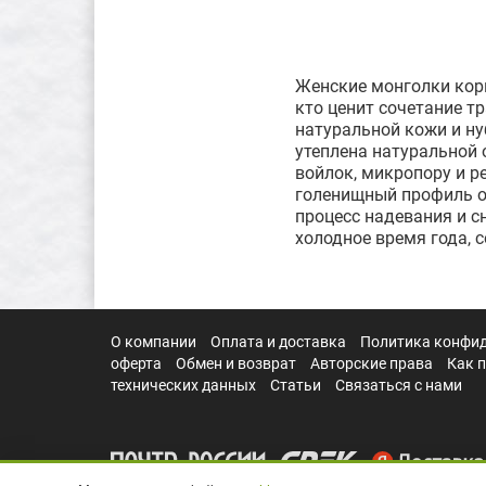
Женские монголки кор
кто ценит сочетание т
натуральной кожи и ну
утеплена натуральной 
войлок, микропору и ре
голенищный профиль об
процесс надевания и с
холодное время года, с
О компании
Оплата и доставка
Политика конфи
оферта
Обмен и возврат
Авторские права
Как 
технических данных
Статьи
Связаться с нами