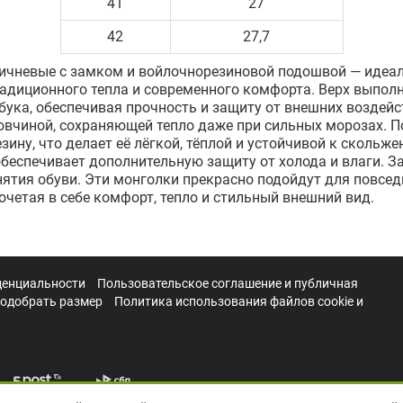
41
27
42
27,7
ичневые с замком и войлочнорезиновой подошвой — идеал
радиционного тепла и современного комфорта. Верх выпол
бука, обеспечивая прочность и защиту от внешних воздейс
овчиной, сохраняющей тепло даже при сильных морозах. П
зину, что делает её лёгкой, тёплой и устойчивой к скольж
еспечивает дополнительную защиту от холода и влаги. З
нятия обуви. Эти монголки прекрасно подойдут для повсед
очетая в себе комфорт, тепло и стильный внешний вид.
денциальности
Пользовательское соглашение и публичная
подобрать размер
Политика использования файлов cookie и