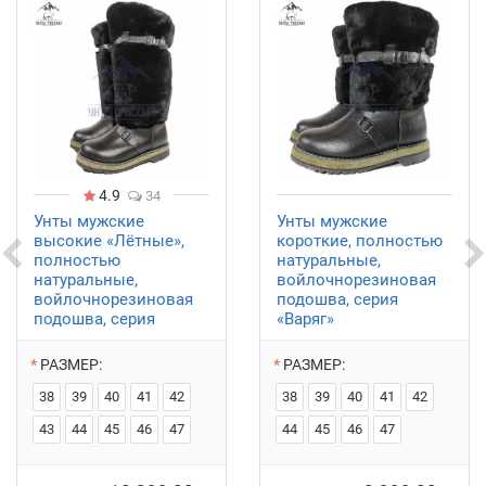
4.9
34
Унты мужские
Унты мужские
высокие «Лётные»,
короткие, полностью
полностью
натуральные,
натуральные,
войлочнорезиновая
войлочнорезиновая
подошва, серия
подошва, серия
«Варяг»
«Варяг»
РАЗМЕР:
РАЗМЕР:
38
39
40
41
42
38
39
40
41
42
43
44
45
46
47
44
45
46
47