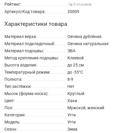
Рейтинг:
0 отзывов
Артикул/Код товара:
20009
Характеристики товара
Материал верха:
Овчина дублёная
Материал подкладочный:
Овчина натуральная
Материал подошвы:
ЭВА
Метод крепления подошвы:
Клеевой
Высота изделия:
до 25 см
Температурный режим:
до -55°C
Полнота:
8-9
Тип застёжки:
Нет
Мысок (форма носка):
Круглый
Цвет:
Хаки
Пол:
Мужской, женский
Категория:
Угги
Модель:
Угги
Сезон:
Зима