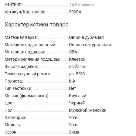
Рейтинг:
0 отзывов
Артикул/Код товара:
20004
Характеристики товара
Материал верха:
Овчина дублёная
Материал подкладочный:
Овчина натуральная
Материал подошвы:
ЭВА
Метод крепления подошвы:
Клеевой
Высота изделия:
до 25 см
Температурный режим:
до -55°C
Полнота:
8-9
Тип застёжки:
Нет
Мысок (форма носка):
Круглый
Цвет:
Черный
Пол:
Мужской, женский
Категория:
Угги
Модель:
Угги
Сезон:
Зима