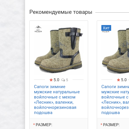
Рекомендуемые товары
Хит
5.0
5.0
5
Сапоги зимние
Сапоги зимн
мужские натуральные
мужские нат
войлочные с мехом
войлочные с
«Лесник», валенки,
«Лесник», ва
войлочнорезиновая
войлочнорез
подошва
подошва
РАЗМЕР:
РАЗМЕР: