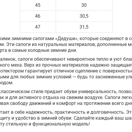
45
30
46
30,5
47
31,5
кими зимними сапогами «Дедуши», которые соединяют в се
и. Эти сапоги из натуральных материалов, дополненные м
та в самые холодные зимние дни.
аленок, сапоги обеспечивают невероятное тепло и уют бл
ного меха. Верх из прочных материалов надежно защищает 
отектором гарантирует отличное сцепление с поверхность
ыми для любых зимних условий — будь то заснеженные ул
родом.
лассическом стиле придает обуви универсальность, позвол
ак и для активного отдыха на свежем воздухе. Сапоги лег
чивая свободу движений и комфорт на протяжении всего дня
ает в себе надежность, практичность и долговечность. Э
 защиту и удобство в зимней обуви. Сделайте каждый ваш ш
ту стильную и функциональную модель!