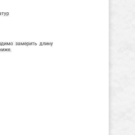
атур
ходимо замерить длину
ниже.