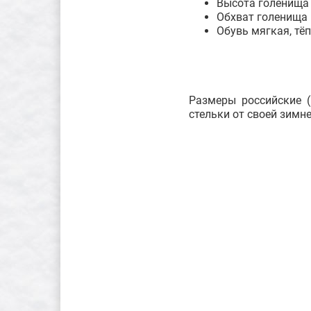
Высота голенища 
Обхват голенища
Обувь мягкая, тё
Размеры российские (
стельки от своей зимн