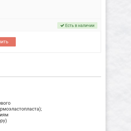
Есть в наличии
пить
евого
ермоэластопласта);
циям
ру)