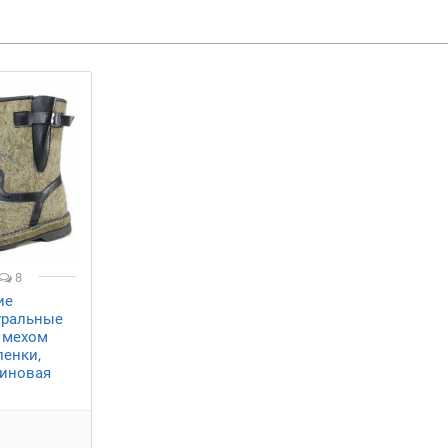
8
ие
уральные
 мехом
ленки,
иновая