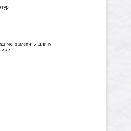
атур
ходимо замерить длину
ниже.