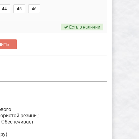
44
45
46
Есть в наличии
пить
евого
ористой резины;
. Обеспечивает
ы
ру)