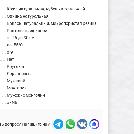
Кожа натуральная, нубук натуральный
Овчина натуральная
Войлок натуральный, микропористая резина
Рантово-прошивной
от 25 до 30 см
до -55°C
8-9
Нет
Круглый
Коричневый
Мужской
Монголки
Мужские монголки
Зима
ть вопрос? Напишите нам -