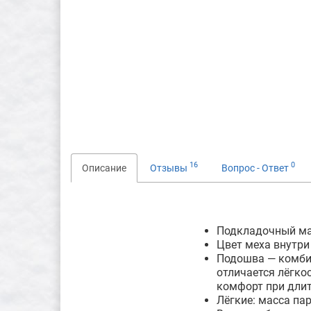
16
0
Описание
Отзывы
Вопрос - Ответ
Подкладочный ма
Цвет меха внутри
Подошва — комбин
отличается лёгко
комфорт при длит
Лёгкие: масса па