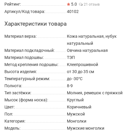
Рейтинг:
5.0
21 отзыв
Артикул/Код товара:
40102
Характеристики товара
Материал верха:
Кожа натуральная, нубук
натуральный
Материал подкладочный:
Овчина натуральная
Материал подошвы:
ТЭП
Метод крепления подошвы:
Клеепрошивной
Высота изделия:
от 30 до 35 см
Температурный режим:
до -30°C
Полнота:
8-9
Тип застёжки:
Молния, ремешок с пряжкой
Мысок (форма носка):
Круглый
Цвет:
Коричневый
Пол:
Мужской
Категория:
Монголки
Модель:
Мужские монголки