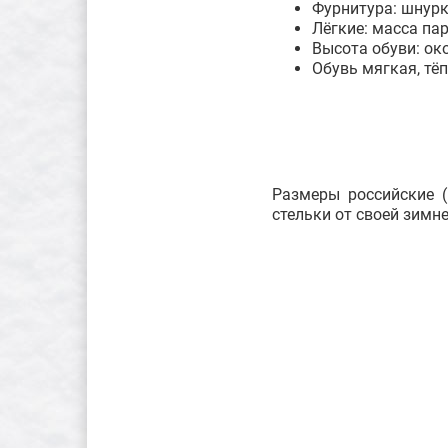
Фурнитура: шнурк
Лёгкие: масса па
Высота обуви: ок
Обувь мягкая, тё
Размеры российские (
стельки от своей зимн