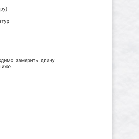
ру)
атур
ходимо замерить длину
ниже.