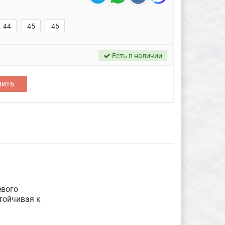
44
45
46
Есть в наличии
пить
евого
тойчивая к