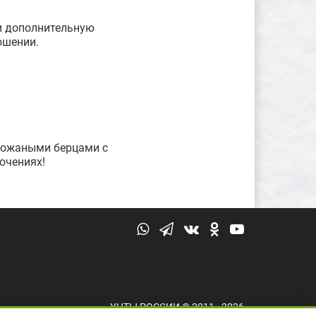
и дополнительную
ошении.
кожаными берцами с
ючениях!
УНТЫ РОССИИ © 2011 - 2026