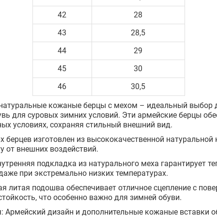
42
28
43
28,5
44
29
45
30
46
30,5
натуральные кожаные берцы с мехом – идеальный выбор дл
вь для суровых зимних условий. Эти армейские берцы об
ых условиях, сохраняя стильный внешний вид.
х берцев изготовлен из высококачественной натуральной
у от внешних воздействий.
утренняя подкладка из натурального меха гарантирует теп
даже при экстремально низких температурах.
я литая подошва обеспечивает отличное сцепление с пове
стойкость, что особенно важно для зимней обуви.
я: Армейский дизайн и дополнительные кожаные вставки 