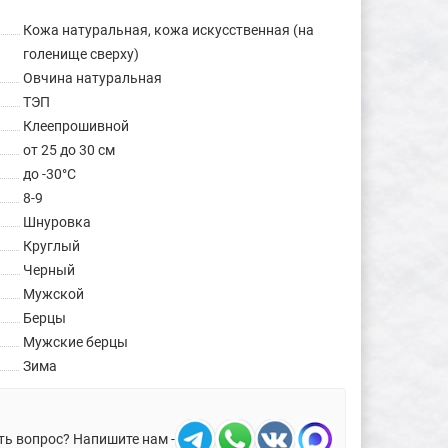
Кожа натуральная, кожа искусственная (на
голенище сверху)
Овчина натуральная
ТЭП
Клеепрошивной
от 25 до 30 см
до -30°C
8-9
Шнуровка
Круглый
Черный
Мужской
Берцы
Мужские берцы
Зима
ть вопрос? Напишите нам -