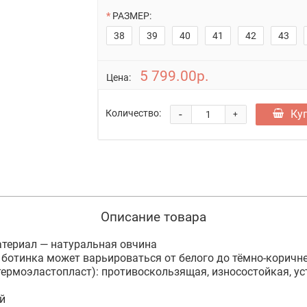
РАЗМЕР:
38
39
40
41
42
43
5 799.00р.
Цена:
-
Ку
Количество:
+
Описание товара
териал — натуральная овчина
 ботинка может варьироваться от белого до тёмно-коричн
ермоэластопласт): противоскользящая, износостойкая, ус
й