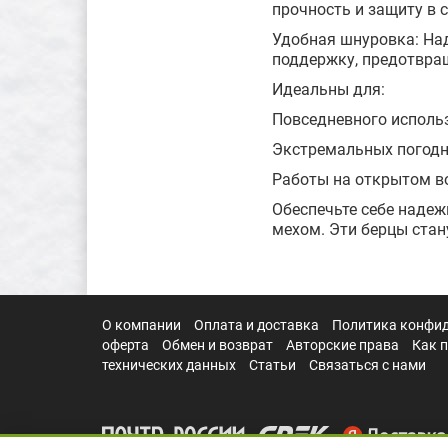
прочность и защиту в 
Удобная шнуровка: На
поддержку, предотвра
Идеальны для:
Повседневного исполь
Экстремальных погодн
Работы на открытом во
Обеспечьте себе наде
мехом. Эти берцы ста
О компании
Оплата и доставка
Политика конфи
оферта
Обмен и возврат
Авторские права
Как 
технических данных
Статьи
Связаться с нами