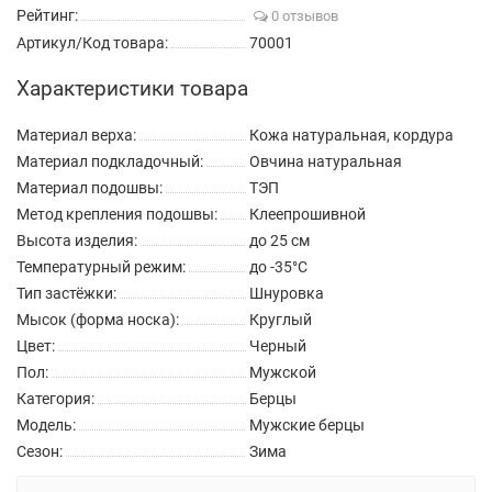
Рейтинг:
0 отзывов
Артикул/Код товара:
70001
Характеристики товара
Материал верха:
Кожа натуральная, кордура
Материал подкладочный:
Овчина натуральная
Материал подошвы:
ТЭП
Метод крепления подошвы:
Клеепрошивной
Высота изделия:
до 25 см
Температурный режим:
до -35°C
Тип застёжки:
Шнуровка
Мысок (форма носка):
Круглый
Цвет:
Черный
Пол:
Мужской
Категория:
Берцы
Модель:
Мужские берцы
Сезон:
Зима